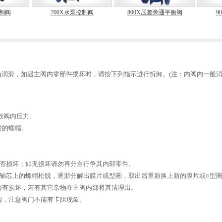
控制阀
700X水泵控制阀
800X压差旁通平衡阀
9
。
润滑，如遇主阀内零部件损坏时，请按下列指示进行拆卸。(注：内阀内一般
放阀内压力。
管的螺帽。
。
是否损坏；如无损坏请勿再分自行争其内部零件。
将轴芯上的螺帽松脱，逐浙分解出膜片或型圈，取出后重新换上新的膜片或○型
否有损坏，若有其它杂物在主阀内部将其清理出。
阀，注意阀门不能有卡阻现象。