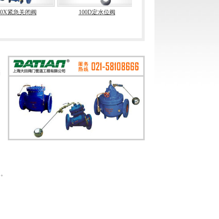
00X紧急关闭阀
100D定水位阀
100A角型定水位阀
消
圈。