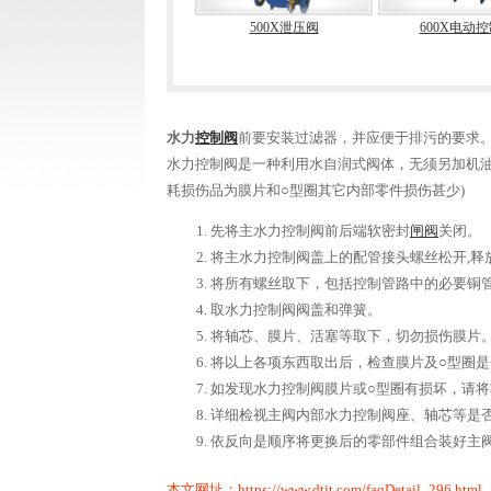
400X流量控制阀
500X泄压阀
600X电动
水力
控制阀
前要安装过滤器，并应便于排污的要求
水力控制阀是一种利用水自润式阀体，无须另加机油
耗损伤品为膜片和○型圈其它内部零件损伤甚少)
先将主水力控制阀前后端软密封
闸阀
关闭。
将主水力控制阀盖上的配管接头螺丝松开,释
将所有螺丝取下，包括控制管路中的必要铜
取水力控制阀阀盖和弹簧。
将轴芯、膜片、活塞等取下，切勿损伤膜片
将以上各项东西取出后，检查膜片及○型圈
如发现水力控制阀膜片或○型圈有损坏，请
详细检视主阀内部水力控制阀座、轴芯等是
依反向是顺序将更换后的零部件组合装好主
本文网址：
https://www.dtjt.com/faqDetail_296.html