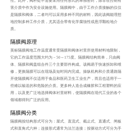
性。此外，阀杆处不需要采用任何形式的单独密封，除非在控制有
害介质中作为安全设施使用。隔膜阀中，由于工作介质接触的仅仅
是隔膜和阀体，二者均可以采用多种不同的材料，因此该阀能理想
地控制多种工作介质，尤其适合带有化学腐蚀性或悬浮颗粒地介
质。
隔膜阀原理
英标隔膜阀地工作温度通常受隔膜和阀体衬里所使用材料地限制，
它的工作温度范围大约为－50～175度。隔膜阀结构简单，只由阀
体、隔膜和阀盖组合件三个主要部件构成。该阀易于快速拆卸和维
修，更换隔膜可以在现场及短时间内完成。操纵机构和介质通路隔
开使隔膜阀不仅适用于食品和医药卫生工业生产，而且也适用于一
些难以输送的和危险的介质。更多种人造合成橡胶和工程塑料的应
用，以及更广泛地选择阀体衬里材料，使隔膜阀在现代工业的各个
领域都得到广泛的应用。
隔膜阀分类
隔膜阀按结构形式可分为：屋式、直流式、截止式、直通式、闸板
式和直角式六种；连接形式通常为法兰连接；按驱动方式可分为手