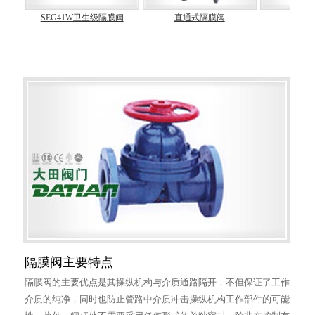
阀
SEG41W卫生级隔膜阀
直通式隔膜阀
电动
隔膜阀主要特点
隔膜阀的主要优点是其操纵机构与介质通路隔开，不但保证了工作
介质的纯净，同时也防止管路中介质冲击操纵机构工作部件的可能