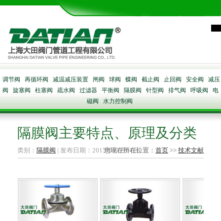
调节阀
再循环阀
减温减压装置
闸阀
球阀
蝶阀
截止阀
止回阀
安全阀
减压
阀
旋塞阀
柱塞阀
疏水阀
过滤器
平衡阀
隔膜阀
针型阀
排气阀
呼吸阀
电
磁阀
水力控制阀
隔膜阀主要特点、原理及分类
类别：
隔膜阀
| 发布日期：2015年03月04日
您现在所在位置：
首页
>>
技术文献