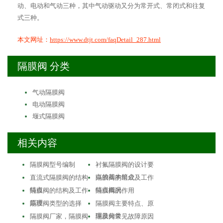
动、电动和气动三种，其中气动驱动又分为常开式、常闭式和往复
式三种。
本文网址：
https://www.dtjt.com/faqDetail_287.html
隔膜阀 分类
气动隔膜阀
电动隔膜阀
堰式隔膜阀
相关内容
隔膜阀型号编制
衬氟隔膜阀的设计要
点的基本简介
直流式隔膜阀的结构
隔膜阀的组成及工作
特点
特点概况
隔膜阀的结构及工作
隔膜阀的作用
原理
隔膜阀类型的选择
隔膜阀主要特点、原
理及分类
隔膜阀厂家，隔膜阀
隔膜阀常见故障原因