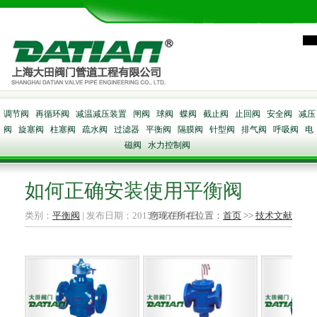
调节阀
再循环阀
减温减压装置
闸阀
球阀
蝶阀
截止阀
止回阀
安全阀
减压
阀
旋塞阀
柱塞阀
疏水阀
过滤器
平衡阀
隔膜阀
针型阀
排气阀
呼吸阀
电
磁阀
水力控制阀
如何正确安装使用平衡阀
类别：
平衡阀
| 发布日期：2015年03月04日
您现在所在位置：
首页
>>
技术文献