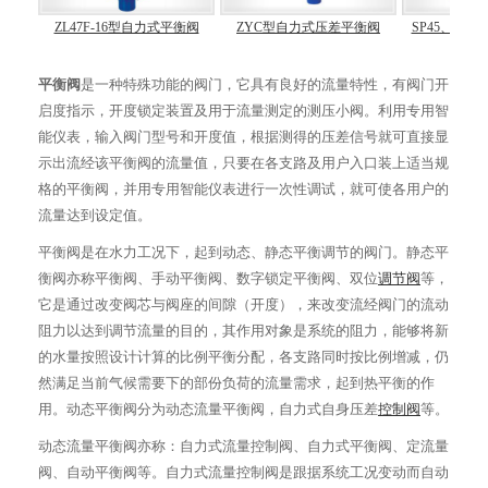
ZL47F-16型自力式平衡阀
ZYC型自力式压差平衡阀
SP45、SP
平衡阀
是一种特殊功能的阀门，它具有良好的流量特性，有阀门开
启度指示，开度锁定装置及用于流量测定的测压小阀。利用专用智
能仪表，输入阀门型号和开度值，根据测得的压差信号就可直接显
示出流经该平衡阀的流量值，只要在各支路及用户入口装上适当规
格的平衡阀，并用专用智能仪表进行一次性调试，就可使各用户的
流量达到设定值。
平衡阀是在水力工况下，起到动态、静态平衡调节的阀门。静态平
衡阀亦称平衡阀、手动平衡阀、数字锁定平衡阀、双位
调节阀
等，
它是通过改变阀芯与阀座的间隙（开度），来改变流经阀门的流动
阻力以达到调节流量的目的，其作用对象是系统的阻力，能够将新
的水量按照设计计算的比例平衡分配，各支路同时按比例增减，仍
然满足当前气候需要下的部份负荷的流量需求，起到热平衡的作
用。动态平衡阀分为动态流量平衡阀，自力式自身压差
控制阀
等。
动态流量平衡阀亦称：自力式流量控制阀、自力式平衡阀、定流量
阀、自动平衡阀等。自力式流量控制阀是跟据系统工况变动而自动