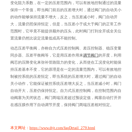
变化阻力系数，在一定的压差范围内，可以有效地控制通过的流量
保持一个常值，即当阀门前后的压差增大时，通过阀门的自动关小
的动作能够保持流量不增大，反之，当压差减小时，阀门自动开
大，流量仍照保持恒定，但是，当压差小于或大于阀门的正常工作
范围时，它毕竟不能提供额外的压头，此时阀门打到全开或全关位
置流量仍然比设定流量低或高不能控制。
动态压差平衡阀，亦称自力式压差控制阀、差压控制器、稳压变量
同步器、压差平衡阀等，它是用压差作用来
调节阀门
的开度，利用
阀芯的压降变化来弥补管路阻力的变化，从而使在工况变化时能保
持压差基本不变，它的原理是在一定的流量范围内，可以有效地控
制被控系统的压差恒定，即当系统的压差增大时，通过阀门的自动
关小动作，它能保证被控系统压差增大反之，当压差减小时，阀门
自动开大，压差仍保持恒定。自力式压差控制阀，在控制范围内自
动阀塞为关闭状态，阀门两端压差超过预设定值，阀塞自动打开并
在感压膜作用下自动调节开度，保持阀门两端压差相对恒定。
本文网址：
https://www.dtjt.com/faqDetail_279.html