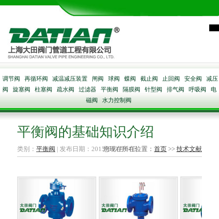
调节阀
再循环阀
减温减压装置
闸阀
球阀
蝶阀
截止阀
止回阀
安全阀
减压
阀
旋塞阀
柱塞阀
疏水阀
过滤器
平衡阀
隔膜阀
针型阀
排气阀
呼吸阀
电
磁阀
水力控制阀
平衡阀的基础知识介绍
类别：
平衡阀
| 发布日期：2015年03月04日
您现在所在位置：
首页
>>
技术文献