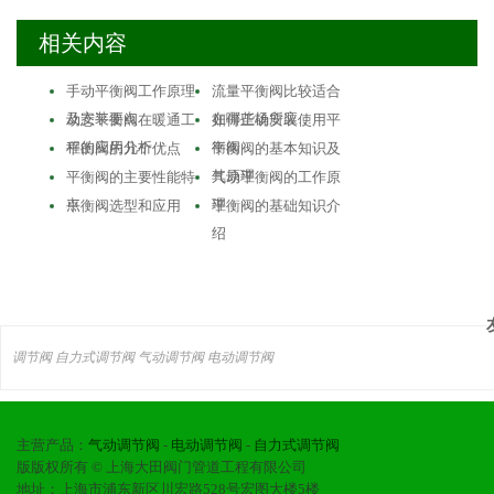
相关内容
手动平衡阀工作原理
流量平衡阀比较适合
及安装要点
在哪些场所应…
动态平衡阀在暖通工
如何正确安装使用平
程的应用分析
衡阀
平衡阀的几个优点
平衡阀的基本知识及
其原理
平衡阀的主要性能特
气动平衡阀的工作原
点
理
平衡阀选型和应用
平衡阀的基础知识介
绍
调节阀
自力式调节阀
气动调节阀
电动调节阀
主营产品：
气动调节阀
-
电动调节阀
-
自力式调节阀
版版权所有 © 上海大田阀门管道工程有限公司
地址：上海市浦东新区川宏路528号宏图大楼5楼