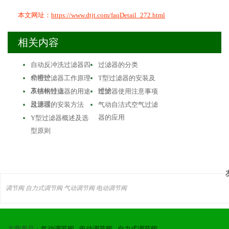
本文网址：
https://www.dtjt.com/faqDetail_272.html
相关内容
自动反冲洗过滤器四
过滤器的分类
个维护
精密过滤器工作原理
T型过滤器的安装及
及结构特点
维护
不锈钢过滤器的用途
过滤器使用注意事项
及原理
过滤器的安装方法
气动自洁式空气过滤
器的应用
Y型过滤器概述及选
型原则
调节阀
自力式调节阀
气动调节阀
电动调节阀
主营产品：
气动调节阀
-
电动调节阀
-
自力式调节阀