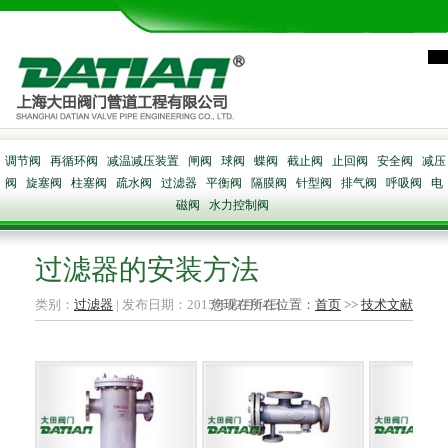
调节阀
再循环阀
减温减压装置
闸阀
球阀
蝶阀
截止阀
止回阀
安全阀
减压
阀
旋塞阀
柱塞阀
疏水阀
过滤器
平衡阀
隔膜阀
针型阀
排气阀
呼吸阀
电
磁阀
水力控制阀
过滤器的安装方法
类别：
过滤器
| 发布日期：2015年03月04日
您现在所在位置：
首页
>>
技术文献