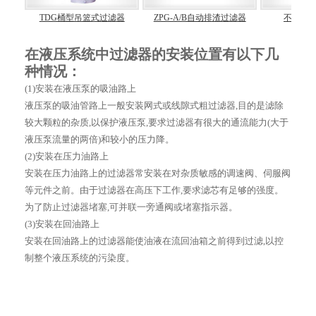
滤器
TDG桶型吊篮式过滤器
ZPG-A/B自动排渣过滤器
不锈钢
在液压系统中过滤器的安装位置有以下几
种情况：
(1)安装在液压泵的吸油路上
液压泵的吸油管路上一般安装网式或线隙式粗过滤器,目的是滤除
较大颗粒的杂质,以保护液压泵,要求过滤器有很大的通流能力(大于
液压泵流量的两倍)和较小的压力降。
(2)安装在压力油路上
安装在压力油路上的过滤器常安装在对杂质敏感的调速阀、伺服阀
等元件之前。由于过滤器在高压下工作,要求滤芯有足够的强度。
为了防止过滤器堵塞,可并联一旁通阀或堵塞指示器。
(3)安装在回油路上
安装在回油路上的过滤器能使油液在流回油箱之前得到过滤,以控
制整个液压系统的污染度。