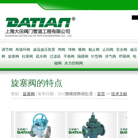
调节阀
再循环阀
减温减压装置
闸阀
球阀
蝶阀
截止阀
止回阀
安全阀
减压
阀
旋塞阀
柱塞阀
疏水阀
过滤器
平衡阀
隔膜阀
针型阀
排气阀
呼吸阀
电
磁阀
水力控制阀
旋塞阀的特点
类别：
旋塞阀
| 发布日期：2015年03月04日
您现在所在位置：
首页
>>
技术文献