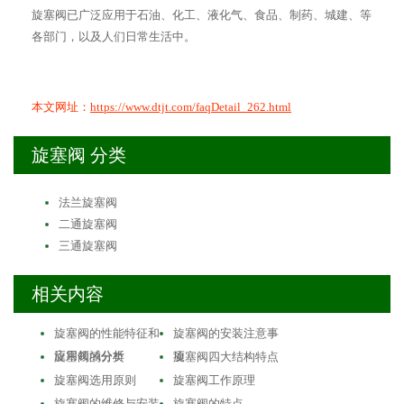
旋塞阀已广泛应用于石油、化工、液化气、食品、制药、城建、等
各部门，以及人们日常生活中。
本文网址：
https://www.dtjt.com/faqDetail_262.html
旋塞阀 分类
法兰旋塞阀
二通旋塞阀
三通旋塞阀
相关内容
旋塞阀的性能特征和
旋塞阀的安装注意事
应用领域分析
项
旋塞阀的分类
旋塞阀四大结构特点
旋塞阀选用原则
旋塞阀工作原理
旋塞阀的维修与安装
旋塞阀的特点