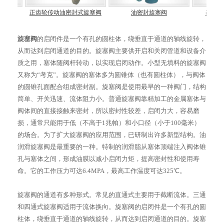
阀
正齿轮传动油密封式旋塞阀
油密封旋塞阀
美标法兰
旋塞阀
的启闭件是一个有孔的圆柱体，绕垂直于通道的轴线旋转，
从而达到启闭通道的目的。旋塞阀主要供开启和关闭管道和设备介
质之用，塞体随阀杆转动，以实现启闭动作。小型无填料的旋塞阀
又称为“考克”。旋塞阀的塞体多为圆锥体（也有圆柱体），与阀体
的圆锥孔面配合组成密封副。旋塞阀是使用最早的一种阀门，结构
简单、开关迅速、流体阻力小。普通旋塞阀靠精加工的金属塞体与
阀体间的直接接触来密封，所以密封性较差，启闭力大，容易磨
损，通常只能用于低（不高于1兆帕）和小口径（小于100毫米）
的场合。为了扩大旋塞阀的应用范围，已研制出许多新型结构。油
润滑旋塞阀是最重要的一种。特制的润滑脂从塞体顶端注入阀体锥
孔与塞体之间，形成油膜以减小启闭力矩，提高密封性和使用寿
命。它的工作压力可达6.4MPA，最高工作温度可达325℃。
旋塞阀的通道有多种形式。常见的直通式主要用于截断流体。三通
和四通式旋塞阀适用于流体换向。旋塞阀的启闭件是一个有孔的圆
柱体，绕垂直于通道的轴线旋转，从而达到启闭通道的目的。旋塞