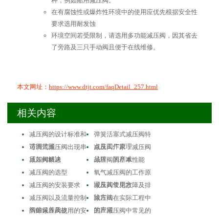
种，例如船用减压阀。
在有腐蚀性或爆炸性环境中的使用应优先根据安全性
要求选用耐发蚀
环境空间若受限制，请选用多功能减压阀，因其省去
了旁路及三只手动阀且便于在线维修。
本文网址：
https://www.dtjt.com/faqDetail_257.html
相关内容
减压阀的设计标准和
弹簧活塞式减压阀特
适用范围
点及工作原理
可调式减压阀出现串
减压阀厂家，减压阀
压如何解决
品牌，国产减…
减压阀概述
减压阀的基本性能
减压阀的选型
氧气减压阀的工作原
理及其使用方…
减压阀的安装要求
减压阀常见故障及排
除方法
减压阀以及流量控制
减压阀在实际工程中
阀的保养及故…
的应用
防爆减压阀使用的安
国产减压阀中常见的