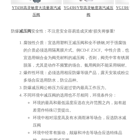
量蒸汽
YT43H高灵敏度大流量蒸汽减
YG43H/Y型高灵敏度蒸汽减压
YG13H/Y
压阀
阀
减
防爆
减压阀
安全性：不注意安全容易造成灾难!损失将惨重!
腐蚀性介质：宜选用塑料王减压阀和全不锈钢;对于强腐蚀
的介质必须选用隔离膜片式。例CD-F. Z3CF。中性介质，也
宜选用铜合金为阀壳材料的减压阀，否则，阀壳中常有锈屑
脱落，尤其是动作不频繁的场合。氨用阀则不能采用铜材。
爆炸性环境：必须选用相应防爆等级产品，露天安装或粉尘
多场合应选用防水，防尘品种。
防爆减压阀公称压力应超过管内最高工作压力。
不同环境中减压阀的选用也不尽相同，环境条件分：
环境的最高和最低温度应选在允许范围之内，如有超
差需作特殊订货提出。
环境中相对湿度高及有水滴雨淋等场合，应选防水减
压阀
环境中经常有振动，颠簸和冲击等场合应选特殊品