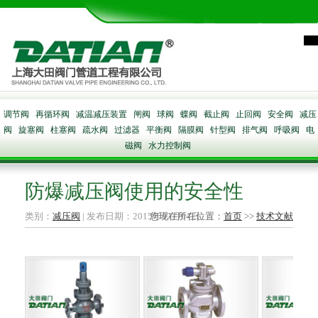
调节阀
再循环阀
减温减压装置
闸阀
球阀
蝶阀
截止阀
止回阀
安全阀
减压
阀
旋塞阀
柱塞阀
疏水阀
过滤器
平衡阀
隔膜阀
针型阀
排气阀
呼吸阀
电
磁阀
水力控制阀
防爆减压阀使用的安全性
类别：
减压阀
| 发布日期：2015年03月04日
您现在所在位置：
首页
>>
技术文献