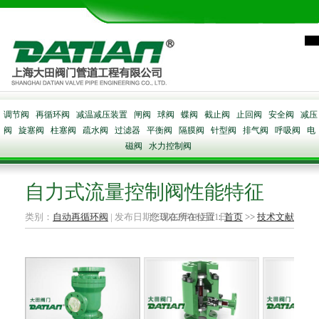
调节阀
再循环阀
减温减压装置
闸阀
球阀
蝶阀
截止阀
止回阀
安全阀
减压
阀
旋塞阀
柱塞阀
疏水阀
过滤器
平衡阀
隔膜阀
针型阀
排气阀
呼吸阀
电
磁阀
水力控制阀
自力式流量控制阀性能特征
类别：
自动再循环阀
| 发布日期：2022年10月21日
您现在所在位置：
首页
>>
技术文献