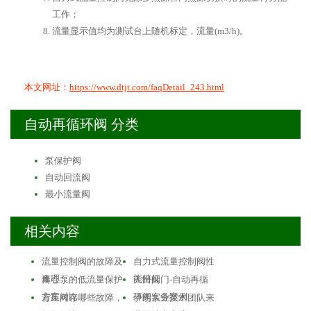
工作；
流量显示值均为测试台上随机标定，流量(m3/h)。
本文网址：
https://www.dtjt.com/faqDetail_243.html
自动再循环阀 分类
泵保护阀
自动回流阀
最小流量阀
相关内容
流量控制阀的故障及
自力式流量控制阀性
修理
能特征
离心泵的低流量保护
大田阀门-自动再循
方案对比
环阀实务案例
背压阀存哪些故障，
伊朗泵业技术团队来