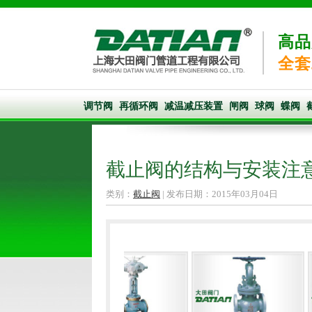
高品
全套
调节阀
再循环阀
减温减压装置
闸阀
球阀
蝶阀
截止阀的结构与安装注
类别：
截止阀
| 发布日期：2015年03月04日