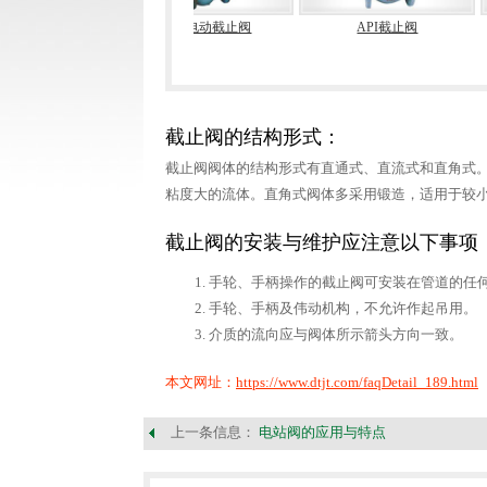
国标电动截止阀
API截止阀
低温截止
截止阀的结构形式：
截止阀阀体的结构形式有直通式、直流式和直角式
粘度大的流体。直角式阀体多采用锻造，适用于较
截止阀的安装与维护应注意以下事项
手轮、手柄操作的截止阀可安装在管道的任
手轮、手柄及伟动机构，不允许作起吊用。
介质的流向应与阀体所示箭头方向一致。
本文网址：
https://www.dtjt.com/faqDetail_189.html
上一条信息：
电站阀的应用与特点