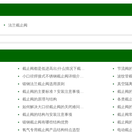
法兰截止阀
截止阀都是低进高出|什么情况下截…
节流阀
小口径焊接式不锈钢截止阀详细介…
波纹管
锻钢法兰截止阀选用原则
真空隔
截止阀的主要标准？安装注意事项…
截止阀
截止阀的原理与结构
各类截
如何解决大口径截止阀的关闭难问…
截止阀
截止阀的结构与安装注意事项
截止阀
锻钢截止阀有哪些结构优势
截止阀
氧气专用截止阀产品结构特点选型
电动截