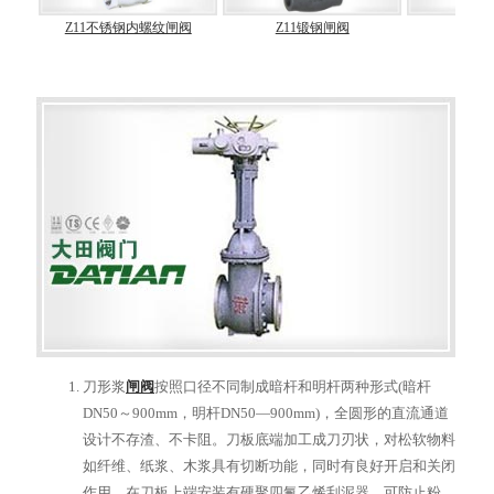
Z11不锈钢内螺纹闸阀
Z11锻钢闸阀
Z43
刀形浆
闸阀
按照口径不同制成暗杆和明杆两种形式(暗杆
DN50～900mm，明杆DN50—900mm)，全圆形的直流通道
设计不存渣、不卡阻。刀板底端加工成刀刃状，对松软物料
如纤维、纸浆、木浆具有切断功能，同时有良好开启和关闭
作用。在刀板上端安装有硬聚四氟乙烯刮泥器，可防止粉