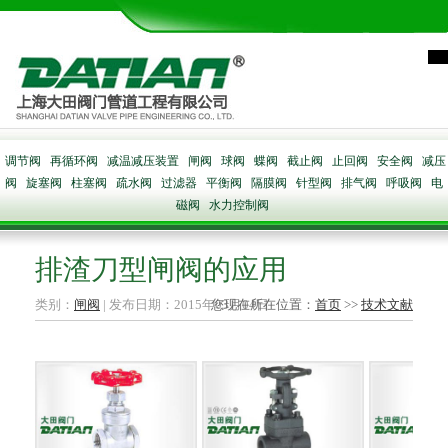
调节阀
再循环阀
减温减压装置
闸阀
球阀
蝶阀
截止阀
止回阀
安全阀
减压
阀
旋塞阀
柱塞阀
疏水阀
过滤器
平衡阀
隔膜阀
针型阀
排气阀
呼吸阀
电
磁阀
水力控制阀
排渣刀型闸阀的应用
类别：
闸阀
| 发布日期：2015年03月04日
您现在所在位置：
首页
>>
技术文献