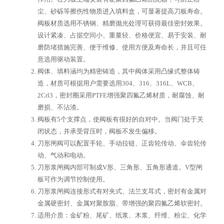
尘、砂砾等擦伤性物质进入填料盒，可显著提高刀板寿命。
阀板材质选用不锈钢、精磨抛光处理可获得最佳密封效果。
设计紧凑、占据空间小、重量轻、价格便宜、易于安装、耐
磨防堵措施完善、便于维修、使用方便及寿命长，并且可任
意选用驱动装置。
阀体、填料涵均为精密铸造，其中阀体采用凸缘式整体铸
造，材质可根据用户需要选用304、316、316L、WCB、
2Crl3，密封圈采用PTFE增强聚四氟乙烯材质，耐腐蚀、耐
磨损、不沾渣。
阀板有5个支撑点，使阀板有很好的自对中。当阀门处于关
闭状态，并承受背压时，阀板不发生偏移。
刀形闸阀可以配置手轮、手动拉链、正齿轮传动、伞齿轮传
动、气动和电动。
刀形浆闸阀内部可制成V形、三角形、五角形通道。V型闸
板可作为调节控制使用。
刀形浆闸阀连接形式有对夹式、法兰支耳式，密封有金属对
金属硬密封、金属对聚胺脂、带增强的聚四氟乙烯软密封。
适用介质：金矿粉、尾矿、纸浆、木浆、纤维、粉尘、化学