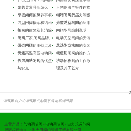
分类
闸阀异常升压怎么
不锈钢法兰管件连接
办？如何预防以…
钢制闸阀产品…
平板闸阀的保养事项
电站闸阀的压力等级
分类以及结构…
刀型闸阀概念和结构
排渣刀型闸阀的应用
特点
闸阀的故障及其消除
闸阀型号编制说明
办法
闸阀厂家,闸阀品牌,
电动刀型闸阀的安装
国产闸阀
及选型方法介…
锻钢闸阀使用特点及
气动刀型闸阀的安装
安装
与使用
简述高温高压电动闸
软密封闸阀的操作方
阀内漏缺陷处…
法
低温法兰闸阀的优点
手动插板阀的工作原
与缺点
理及其工艺介…
调节阀
自力式调节阀
气动调节阀
电动调节阀
主营产品：
气动调节阀
-
电动调节阀
-
自力式调节阀
版版权所有 © 上海大田阀门管道工程有限公司