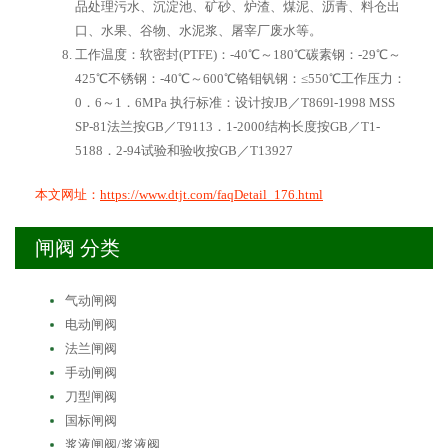
品处理污水、沉淀池、矿砂、炉渣、煤泥、沥青、料仓出
口、水果、谷物、水泥浆、屠宰厂废水等。
工作温度：软密封(PTFE)：-40℃～180℃碳素钢：-29℃～
425℃不锈钢：-40℃～600℃铬钼钒钢：≤550℃工作压力：
0．6～1．6MPa 执行标准：设计按JB／T869l-1998 MSS
SP-81法兰按GB／T9113．1-2000结构长度按GB／T1-
5188．2-94试验和验收按GB／T13927
本文网址：
https://www.dtjt.com/faqDetail_176.html
闸阀 分类
气动闸阀
电动闸阀
法兰闸阀
手动闸阀
刀型闸阀
国标闸阀
浆液闸阀/浆液阀