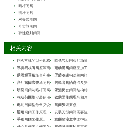
暗杆闸阀
明杆闸阀
对夹式闸阀
伞齿轮闸阀
弹性座封闸阀
相关内容
闸阀常规的型号规格
降低气动闸阀启动噪
说明表示方法…
声的措施
平行闸板阀阀座等离
电动闸阀阀座圈加工
子喷焊工艺
工艺改进
闸阀在使用场合和生
详解不锈钢法兰闸阀
产厂家因素中…
的概念和特点
法兰闸阀和普通闸阀
高压闸阀的特点及安
区别
装维护
明杆闸阀与暗杆闸阀
保温夹套闸阀结构特
构造与区别
点及工作原理
气动刀闸阀安装使用
软密封闸阀型号和注
意事项
电动闸阀型号含义说
闸阀安装要点
明
通用闸阀工作原理/
安装刀型闸阀需要注
手动闸阀工作原…
意哪些注意事…
平板闸阀的特点
闸阀的安装与维护应
注意以下事项
什么是闸阀？闸阀的
闸阀的安装注意事项