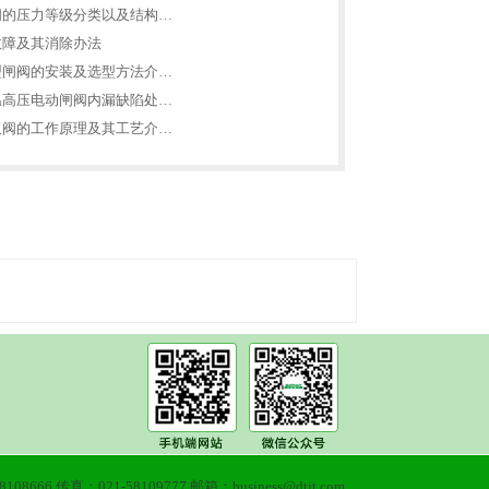
阀的压力等级分类以及结构…
故障及其消除办法
型闸阀的安装及选型方法介…
温高压电动闸阀内漏缺陷处…
板阀的工作原理及其工艺介…
108666 传真：021-58109777 邮箱：business@dtjt.com