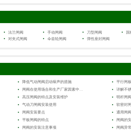
法兰闸阀
手动闸阀
刀型闸阀
国
对夹式闸阀
伞齿轮闸阀
弹性座封闸阀
降低气动闸阀启动噪声的措施
平行闸
闸阀在使用场合和生产厂家因素中…
详解不
高压闸阀的特点及安装维护
明杆闸
气动刀闸阀安装使用
软密封
闸阀安装要点
通用闸阀
平板闸阀的特点
闸阀的
闸阀的安装注意事项
闸阀异