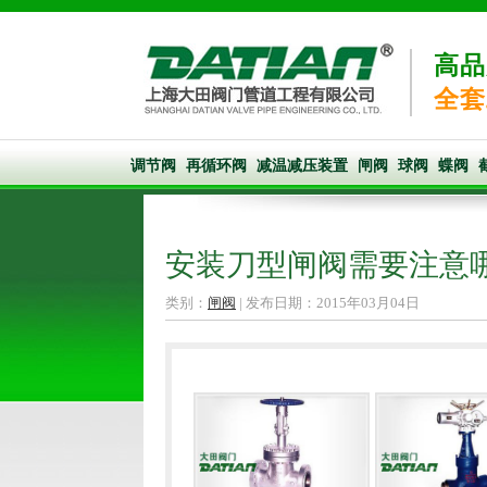
高品
全套
调节阀
再循环阀
减温减压装置
闸阀
球阀
蝶阀
安装刀型闸阀需要注意
类别：
闸阀
| 发布日期：2015年03月04日