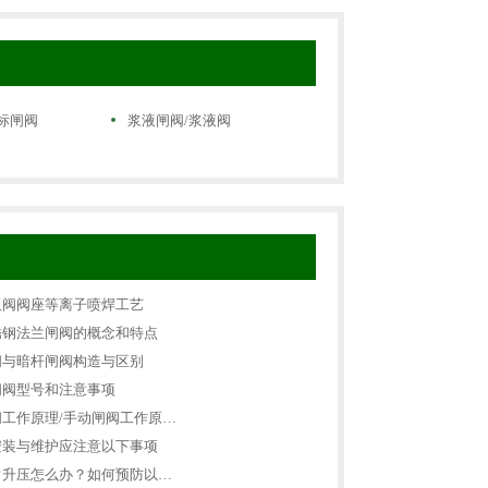
标闸阀
浆液闸阀/浆液阀
板阀阀座等离子喷焊工艺
锈钢法兰闸阀的概念和特点
阀与暗杆闸阀构造与区别
闸阀型号和注意事项
工作原理/手动闸阀工作原…
安装与维护应注意以下事项
常升压怎么办？如何预防以…