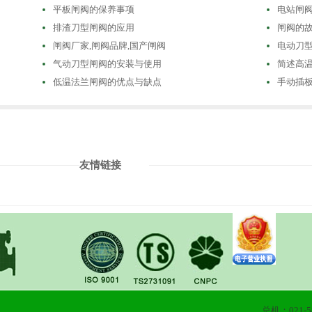
平板闸阀的保养事项
电站闸
排渣刀型闸阀的应用
闸阀的
闸阀厂家,闸阀品牌,国产闸阀
电动刀
气动刀型闸阀的安装与使用
简述高
低温法兰闸阀的优点与缺点
手动插
友情链接
总机：021-58