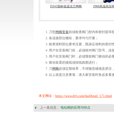
Z641国标气动楔式闸阀
DZ41国标低温法兰闸阀
Z960高温高压
刀型
闸阀安装
前须检查阀门腔内和密封面等部
各连接部位螺栓，要求均匀拧紧；
检查填料部位要求压紧，既保证填料的密封
用户在安装阀门前，必须校对阀门型号，连
用户在安装阀门时，必须预留阀门驱动的必
驱动装置的接线须按线路图进行；
刀
闸阀
必须定期保养，不得随意碰撞及挤压
以上就是注意事项，请大家安装时务必多看
本文网址：
https://www.dtjt.com/faqDetail_171.html
上一条信息：
电站阀的应用与特点