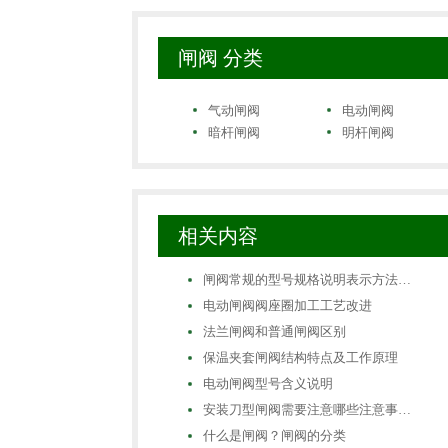
闸阀 分类
气动闸阀
电动闸阀
暗杆闸阀
明杆闸阀
相关内容
闸阀常规的型号规格说明表示方法…
电动闸阀阀座圈加工工艺改进
法兰闸阀和普通闸阀区别
保温夹套闸阀结构特点及工作原理
电动闸阀型号含义说明
安装刀型闸阀需要注意哪些注意事…
什么是闸阀？闸阀的分类