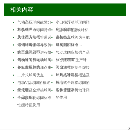
相关内容
气动高压球阀故障分
小口径浮动球球阀阀
析及处理
座压缩量的分…
不锈钢三通球阀特点
V型球阀选型设计标
及使用方法概…
准与特点
为什么天然气管道必
锻钢高压球阀为何能
须选用锻钢球…
引发阀门行业…
锻钢球阀缘何导致传
球阀国家标准
统工业阀门不…
在自动化转型进程快
气动球阀应加强产品
速发展的当下…
标准化制造
气动球阀和电动球阀
3D演示工厂生产球
各自发展趋势…
阀全过程
美标高压球阀那点事
大田法兰钢制全焊接
球阀标准规格
二片式球阀优点
一片式球阀的概述及
特点
电动V型球阀的概述
埋地式全焊接球阀的
及原理
工作原理及特…
蜗轮缩径全焊接球阀
各种管道中气动球阀
产品应用
的作用
全焊接涡轮球阀标准
性能特征及用…