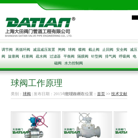
调节阀
再循环阀
减温减压装置
闸阀
球阀
蝶阀
截止阀
止回阀
安全阀
减压
阀
旋塞阀
柱塞阀
疏水阀
过滤器
平衡阀
隔膜阀
针型阀
排气阀
呼吸阀
电
磁阀
水力控制阀
球阀工作原理
类别：
球阀
| 发布日期：2015年03月04日
您现在所在位置：
首页
>>
技术文献