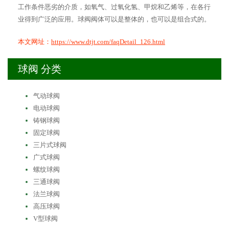
工作条件恶劣的介质，如氧气、过氧化氢、甲烷和乙烯等，在各行
业得到广泛的应用。球阀阀体可以是整体的，也可以是组合式的。
本文网址：
https://www.dtjt.com/faqDetail_126.html
球阀 分类
气动球阀
电动球阀
铸钢球阀
固定球阀
三片式球阀
广式球阀
螺纹球阀
三通球阀
法兰球阀
高压球阀
V型球阀