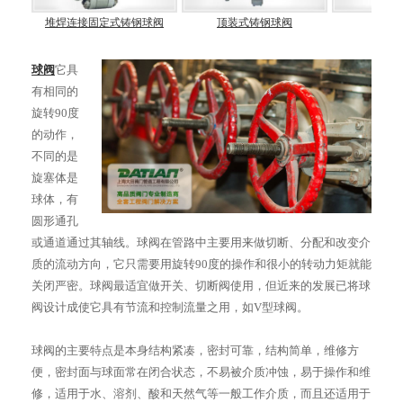
球阀
堆焊连接固定式铸钢球阀
顶装式铸钢球阀
四
球阀
它具
有相同的
旋转90度
的动作，
不同的是
旋塞体是
球体，有
圆形通孔
或通道通过其轴线。球阀在管路中主要用来做切断、分配和改变介
质的流动方向，它只需要用旋转90度的操作和很小的转动力矩就能
关闭严密。球阀最适宜做开关、切断阀使用，但近来的发展已将球
阀设计成使它具有节流和控制流量之用，如V型球阀。
球阀的主要特点是本身结构紧凑，密封可靠，结构简单，维修方
便，密封面与球面常在闭合状态，不易被介质冲蚀，易于操作和维
修，适用于水、溶剂、酸和天然气等一般工作介质，而且还适用于