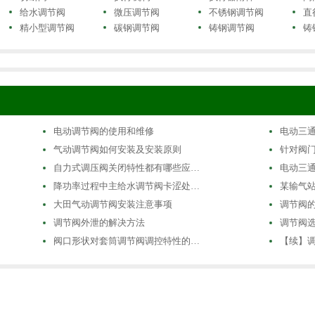
给水调节阀
微压调节阀
不锈钢调节阀
直
精小型调节阀
碳钢调节阀
铸钢调节阀
铸
电动调节阀的使用和维修
电动三
气动调节阀如何安装及安装原则
针对阀
自力式调压阀关闭特性都有哪些应…
电动三
降功率过程中主给水调节阀卡涩处…
某输气
大田气动调节阀安装注意事项
调节阀
调节阀外泄的解决方法
调节阀
阀口形状对套筒调节阀调控特性的…
【续】