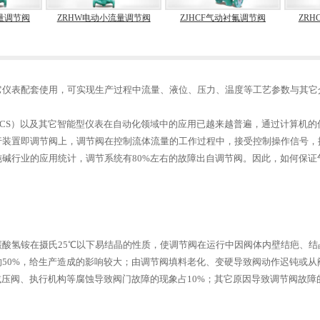
量调节阀
ZRHW电动小流量调节阀
ZJHCF气动衬氟调节阀
ZR
它仪表配套使用，可实现生产过程中流量、液位、压力、温度等工艺参数与其它
CS）以及其它智能型仪表在自动化领域中的应用已越来越普遍，通过计算机的
行装置即调节阀上，调节阀在控制流体流量的工作过程中，接受控制操作信号，
碱行业的应用统计，调节系统有80%左右的故障出自调节阀。因此，如何保证
酸氢铵在摄氏25℃以下易结晶的性质，使调节阀在运行中因阀体内壁结疤、
的50%，给生产造成的影响较大；由调节阀填料老化、变硬导致阀动作迟钝或从
减压阀、执行机构等腐蚀导致阀门故障的现象占10%；其它原因导致调节阀故