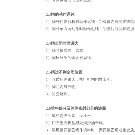
2.3阀的动作迟钝
1）阀杆往复行程时动作迟钝：①阀体内有泥浆或
2）阀杆单方向动作时动作迟钝：①膜片泄漏和破
2.4阀全闭时泄漏大
1）阀芯被腐蚀、磨损。
2）阀座外圈的螺纹被腐蚀。
2.5阀达不到全闭位置
1）介质压差很大，执行机构刚性太小。
2）阀门内有异物。
3）衬套烧焦。
2.6填料部分及阀体密封部分的渗漏
1）填料盖没压紧、没压平。
2）用石墨石棉盘根处润滑油干燥。
3）采用聚四氟乙烯作填料时，聚四氟乙烯老化