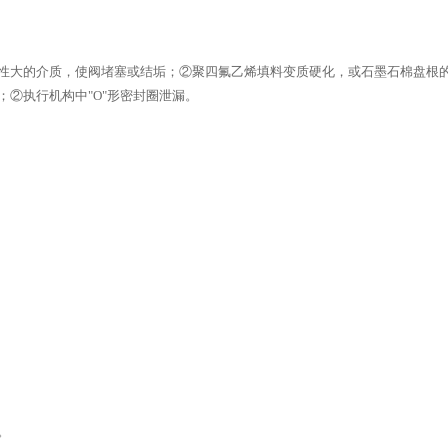
粘性大的介质，使阀堵塞或结垢；②聚四氟乙烯填料变质硬化，或石墨石棉
损；②执行机构中"O"形密封圈泄漏。
变质。