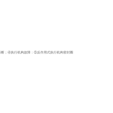
折断；④执行机构故障：⑤反作用式执行机构密封圈