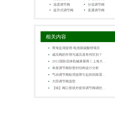
温度调节阀
分流调节阀
提升式调节阀
直通调节阀
相关内容
青海盐湖提锂-电池级碳酸锂项目
减压阀的作用与减压器有何区别？
2021国际流体机械展展商丨上海大…
单座调节阀软密封结构设计分析
气动调节阀粘滞故障引起的回路震…
大田调节阀选型
【续】阀口形状对套筒调节阀调控…