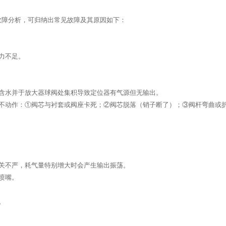
的故障分析，可归纳出常见故障及其原因如下：
源压力不足。
空气含水并于放大器球阀处集积导致定位器有气源但无输出。
仍不动作：①阀芯与衬套或阀座卡死；②阀芯脱落（销子断了）；③阀杆弯曲或
球阀关不严，耗气量特别增大时会产生输出振荡。
不住喷嘴。
不足。