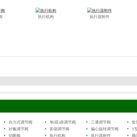
阀
执行机构
执行器附件
自力式调节阀
单(双)座调节阀
三通调节阀
套
衬氟调节阀
多级调节阀
偏心旋转调节阀
V
切断阀
执行机构
执行器附件
阀