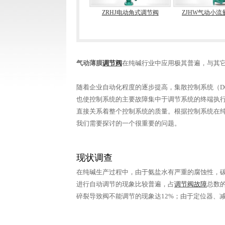
ZJHJ气动角式调节阀
ZRHJ电动角式调节阀
ZJHW气动小流
气动薄膜
调节阀
在纯碱行业中应用极其普遍，与其
随着企业自动化程度的逐步提高，集散控制系统（D
也使控制系统的主要故障集中于调节系统的终端执
直接关系着整个控制系统的质量。根据控制系统在纯
我们需要探讨的一个很重要的问题。
现状调查
在纯碱生产过程中，由于氨盐水有严重的腐蚀性，碳
进行自动调节的现象比较普遍，占
调节阀故障
总数
碎裂导致阀不能调节的现象达12%；由于定位器、