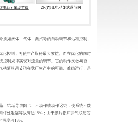
ZR(P)HL电动笼式调节阀
ZJ(M)HL气动笼式调节阀
HCF电动衬氟调节阀
介质如液体、气体、蒸汽等的自动调节和远程控制。
优化控制，将使生产取得最大效益。而在优化的同时
按控制规律实现对流量的调节。它的动作灵敏与否，
气动薄膜调节阀在我厂生产中的可靠、准确运行，是
结晶、结垢导致阀卡、不动作或动作迟钝，使系统不能
阀杆处泄漏等故障达15%；由于膜片损坏漏气或硬芯
障的概率占13%.