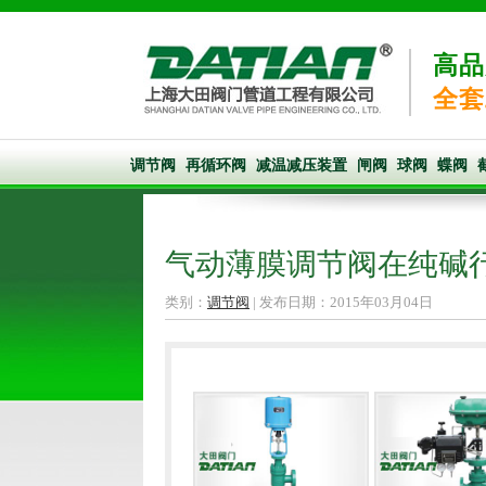
高品
全套
调节阀
再循环阀
减温减压装置
闸阀
球阀
蝶阀
气动薄膜调节阀在纯碱
类别：
调节阀
| 发布日期：2015年03月04日