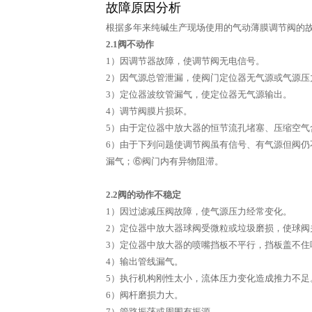
故障原因分析
根据多年来纯碱生产现场使用的气动薄膜调节阀
2.1阀不动作
1）因调节器故障，使调节阀无电信号。
2）因气源总管泄漏，使阀门定位器无气源或气
3）定位器波纹管漏气，使定位器无气源输出。
4）调节阀膜片损坏。
5）由于定位器中放大器的恒节流孔堵塞、压缩
6）由于下列问题使调节阀虽有信号、有气源但阀
漏气；⑥阀门内有异物阻滞。
2.2阀的动作不稳定
1）因过滤减压阀故障，使气源压力经常变化。
2）定位器中放大器球阀受微粒或垃圾磨损，使
3）定位器中放大器的喷嘴挡板不平行，挡板盖
4）输出管线漏气。
5）执行机构刚性太小，流体压力变化造成推力
6）阀杆磨损力大。
7）管路振荡或周围有振源。