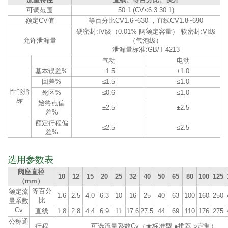
可调范围
50:1 (CV<6.3 30:1)
额定CV值
等百分比CV1.6~630 ，直线CV1.8~690
硬密封:IV级（0.01% 阀额定容量） 软密封:VI级
允许泄漏量
（气泡级）
泄漏量标准:GB/T 4213
气动
电动
基本误差%
±1.5
±1.0
回差%
≤1.5
≤1.0
性能指
死区%
≤0.6
≤1.0
标
始终点偏
±2.5
±2.5
差%
额定行程偏
≤2.5
≤2.5
差%
选用参数表
阀座直径
10
12
15
20
25
32
40
50
65
80
100
125
（mm）
等百分
额定流
1.6
2.5
4.0
6.3
10
16
25
40
63
100
160
250
比
量系数
Cv
直线
1.8
2.8
4.4
6.9
11
17.6
27.5
44
69
110
176
275
公称通
行程
可选流量系数Cv（★标准型 ●推荐 ○定制）