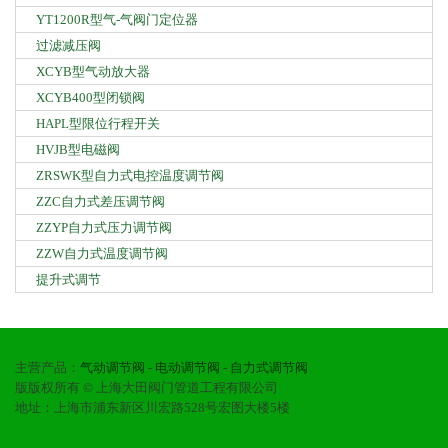
YT1200R型气-气阀门定位器
过滤减压阀
XCYB型气动放大器
XCYB400型闭锁阀
HAPL型限位行程开关
HVJB型电磁阀
ZRSWK型自力式电控温度调节阀
ZZC自力式差压调节阀
ZZYP自力式压力调节阀
ZZW自力式温度调节阀
提升式调节
主营产品：
气动调节阀
-
电动调节阀
-
自力式调节阀
版版权所有 © 上海大田阀门管道工程有限公司
地址：上海市浦东新区川宏路528号宏图大楼5楼