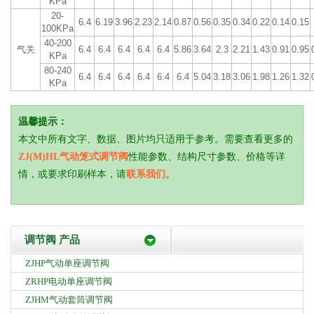
KPa
20-
6.4
6.19
3.96
2.23
2.14
0.87
0.56
0.35
0.34
0.22
0.14
0.15
100KPa
40-200
气关
6.4
6.4
6.4
6.4
6.4
5.86
3.64
2.3
2.21
1.43
0.91
0.95
KPa
80-240
6.4
6.4
6.4
6.4
6.4
6.4
5.04
3.18
3.06
1.98
1.26
1.32
KPa
温馨提示：
本文中所有文字、数据、图片均只适用于参考。需要查看更多的
ZJ(M)HL气动笼式调节阀
性能参数、结构尺寸参数、价格等详
情，或要求印刷样本，请
联系我们
。
调节阀 产品
ZJHP气动单座调节阀
ZRHP电动单座调节阀
ZJHM气动套筒调节阀