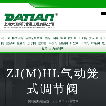
调节阀
再循环阀
减温减压装置
闸阀
球阀
蝶阀
截止阀
止回阀
安全阀
减压
阀
旋塞阀
柱塞阀
疏水阀
过滤器
平衡阀
隔膜阀
针型阀
排气阀
呼吸阀
电
磁阀
水力控制阀
ZJ(M)HL气动笼
式调节阀
您现在所在位置：
大田阀门
>>
调节阀