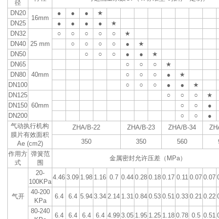
径
DN20
●
●
●
★
16mm
DN25
●
●
●
●
★
DN32
○
○
○
○
○
★
DN40
25 mm
○
○
○
○
●
★
DN50
○
○
○
●
●
★
DN65
○
○
○
★
DN80
40mm
○
○
○
●
★
DN100
○
○
○
●
●
★
DN125
○
○
○
★
DN150
60mm
○
○
●
DN200
○
○
●
气动执行机构
ZHA/B-22
ZHA/B-23
ZHA/B-34
ZH
膜片有效面积
350
350
560
Ae (cm2)
作用方
弹簧范
金属密封允许压差（MPa）
式
围
20-
4.46
3.09
1.98
1.16
0.7
0.44
0.28
0.18
0.17
0.11
0.07
0.07
100KPa
40-200
气开
6.4
6.4
5.94
3.34
2.14
1.31
0.84
0.53
0.51
0.33
0.21
0.22
KPa
80-240
6.4
6.4
6.4
6.4
4.99
3.05
1.95
1.25
1.18
0.78
0.5
0.51