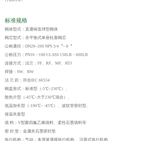
标准规格
阀体型式：直通铸造球型阀体
阀芯型式：非平衡式单座柱塞阀芯
公称通径：DN20~200 NPS 3/4〞~ 8〞
公称压力：PN16 ~ 100 CLASS 150LB ~ 600LB
连接方式：法兰：FF、RF、MF、RTJ
焊接：SW、BW
法 兰 距：符合IEC 60534
阀盖形式：标准型（-5℃~230℃）、
散热片型（-45℃~大于230℃场合）、
低温加长型（-196℃~ -45℃）、波纹管密封型、
保温夹套型
填 料：V型聚四氟乙烯填料、柔性石墨填料等
密 封 垫：金属夹石墨密封垫
执行机构：气动：多弹簧薄膜执行机构 、活塞式执行机构