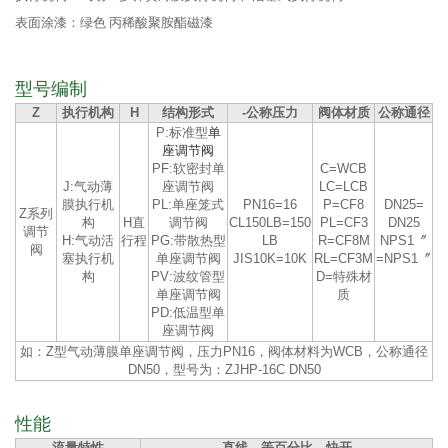
表面涂漆：绿色 丙稀酸聚胺酯磁漆
型号编制
Z
执行机构
H
结构形式
-公称压力
阀体材质
公称通径
P:标准型
单
座调节阀
PF:软密封单
C=WCB
J:气动薄
座调节阀
LC=LCB
膜执行机
PL:单座笼式
PN16=16
P=CF8
DN25=
Z系列
构
H直
调节阀
CL150LB=150
PL=CF3
DN25
调节
H:气动活
行程
PG:带散热型
LB
R=CF8M
NPS1〞
阀
塞执行机
单座调节阀
JIS10K=10K
RL=CF3M
=NPS1〞
构
PV:波纹管型
D=特殊材
单座调节阀
质
PD:低温型单
座调节阀
如：Z型气动薄膜单座调节阀，压力PN16，阀体材料为WCB，公称通径
DN50，型号为：ZJHP-16C DN50
性能
流量特性
直线、等百分比、快开