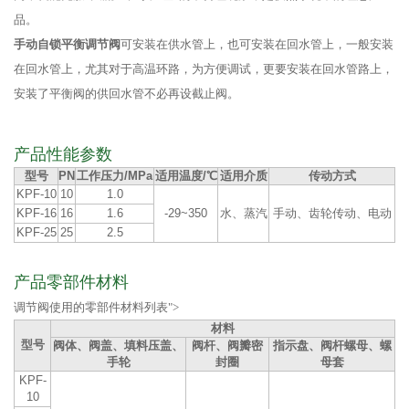
品。
手动自锁平衡调节阀
可安装在供水管上，也可安装在回水管上，一般安装
在回水管上，尤其对于高温环路，为方便调试，更要安装在回水管路上，
安装了平衡阀的供回水管不必再设截止阀。
产品性能参数
型号
PN
工作压力/MPa
适用温度/℃
适用介质
传动方式
KPF-10
10
1.0
KPF-16
16
1.6
-29~350
水、蒸汽
手动、齿轮传动、电动
KPF-25
25
2.5
产品零部件材料
调节阀使用的零部件材料列表">
材料
型号
阀体、阀盖、填料压盖、
阀杆、阀瓣密
指示盘、阀杆螺母、螺
手轮
封圈
母套
KPF-
10