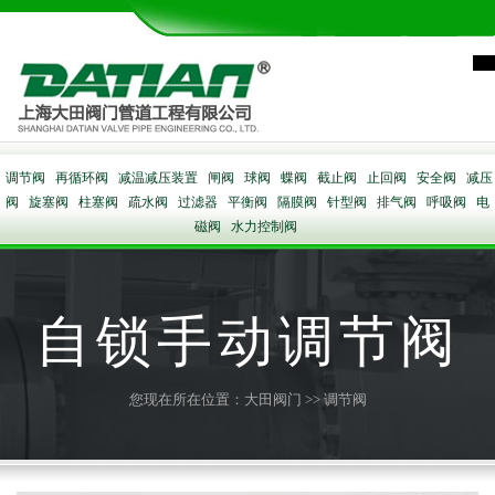
调节阀
再循环阀
减温减压装置
闸阀
球阀
蝶阀
截止阀
止回阀
安全阀
减压
阀
旋塞阀
柱塞阀
疏水阀
过滤器
平衡阀
隔膜阀
针型阀
排气阀
呼吸阀
电
磁阀
水力控制阀
自锁手动调节阀
您现在所在位置：
大田阀门
>>
调节阀