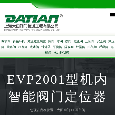
调节阀
再循环阀
减温减压装置
闸阀
球阀
蝶阀
截止阀
止回阀
安全阀
减压
阀
旋塞阀
柱塞阀
疏水阀
过滤器
平衡阀
隔膜阀
针型阀
排气阀
呼吸阀
电
磁阀
水力控制阀
EVP2001型机内
智能阀门定位器
您现在所在位置：
大田阀门
>>
调节阀