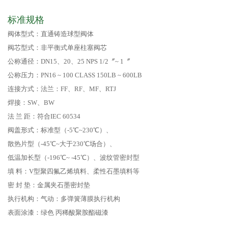
标准规格
阀体型式：直通铸造球型阀体
阀芯型式：非平衡式单座柱塞阀芯
公称通径：DN15、20、25 NPS 1/2〞~ 1〞
公称压力：PN16 ~ 100 CLASS 150LB ~ 600LB
连接方式：法兰：FF、RF、MF、RTJ
焊接：SW、BW
法 兰 距：符合IEC 60534
阀盖形式：标准型（-5℃~230℃）、
散热片型（-45℃~大于230℃场合）、
低温加长型（-196℃~ -45℃）、波纹管密封型
填 料：V型聚四氟乙烯填料、柔性石墨填料等
密 封 垫：金属夹石墨密封垫
执行机构：气动：多弹簧薄膜执行机构
表面涂漆：绿色 丙稀酸聚胺酯磁漆