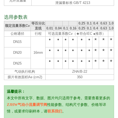
允许泄漏量
泄漏量标准:GB/T 4213
选用参数表
等百分比
0.25
0.1
0.4
0.63
1.0
额定流量系数Cv
直线
0.01
0.04
0.1
0.16
0.25
0.1
0.4
0.63
1.0
公称通径
行程
可选流量系数Cv（★符合IEC ●推荐）
●
●
●
●
●
●
★
★
★
DN15
●
●
●
●
●
●
★
★
★
DN20
16mm
●
●
●
●
●
●
★
★
★
DN25
气动执行机构
ZHA/B-22
膜片有效面积Ae (cm2)
350
温馨提示：
本文中所有文字、数据、图片均只适用于参考。需要查看更多的
ZJHW气动小流量调节阀
性能参数、结构尺寸参数、价格等详
情，或要求印刷样本，请
联系我们
。