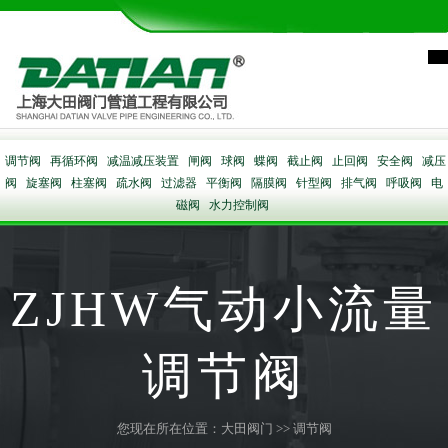
调节阀
再循环阀
减温减压装置
闸阀
球阀
蝶阀
截止阀
止回阀
安全阀
减压
阀
旋塞阀
柱塞阀
疏水阀
过滤器
平衡阀
隔膜阀
针型阀
排气阀
呼吸阀
电
磁阀
水力控制阀
ZJHW气动小流量
调节阀
您现在所在位置：
大田阀门
>>
调节阀