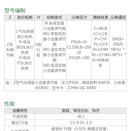
型号编制
Z
执行机构
H
结构形式
-公称压力
阀体材质
公称通径
W:标准型微
小流量调节阀
C=WCB
J:气动薄膜
WG:带散热型
LC=LCB
执行机构
微小流量调节
P=CF8
DN25=
R:电动
PN16=16
阀
PL=CF3
DN25
Z系
H直
3810L执行
CL150LB=150
WV:波纹管型
R=CF8M
NPS1〞
列调
行
机构
LB
微小流量调节
RL=CF3M
=NPS1〞
节阀
程
D:电动
JIS10K=10K
阀
D=特殊材
PSL执行
WD:低温型微
质
机构
小流量调节阀
如：Z型气动薄膜小流量调节阀，压力PN16，阀体材料为WCB，公称通
径DN50，型号为：ZJHW-16C DN50
性能
流量特性
直线、等百分比、快开
可调范围
30:1
额定CV值
CV 0.01~1.0
硬密封:IV级（0.01% 阀额定容量）