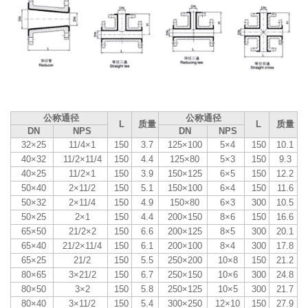
公称通径
公称通径
L
质量
L
质量
DN
NPS
DN
NPS
32×25
11/4×1
150
3.7
125×100
5×4
150
10.1
40×32
11/2×11/4
150
4.4
125×80
5×3
150
9.3
40×25
11/2×1
150
3.9
150×125
6×5
150
12.2
50×40
2×11/2
150
5.1
150×100
6×4
150
11.6
50×32
2×11/4
150
4.9
150×80
6×3
300
10.5
50×25
2×1
150
4.4
200×150
8×6
150
16.6
65×50
21/2×2
150
6.6
200×125
8×5
300
20.1
65×40
21/2×11/4
150
6.1
200×100
8×4
300
17.8
65×25
21/2
150
5.5
250×200
10×8
150
21.2
80×65
3×21/2
150
6.7
250×150
10×6
300
24.8
80×50
3×2
150
5.8
250×125
10×5
300
21.7
80×40
3×11/2
150
5.4
300×250
12×10
150
27.9