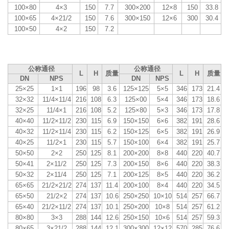
100×80
4×3
150
7.7
300×200
12×8
150
33.8
100×65
4×21/2
150
7.6
300×150
12×6
300
30.4
100×50
4×2
150
7.2
公称通径
公称通径
L
H
质量
L
H
质量
DN
NPS
DN
NPS
25×25
1×1
196
98
3.6
125×125
5×5
346
173
21.4
32×32
11/4×11/4
216
108
6.3
125×00
5×4
346
173
18.6
32×25
11/4×1
216
108
5.2
125×80
5×3
346
173
17.8
40×40
11/2×11/2
230
115
6.9
150×150
6×6
382
191
28.6
40×32
11/2×11/4
230
115
6.2
150×125
6×5
382
191
26.9
40×25
11/2×1
230
115
5.7
150×100
6×4
382
191
25.7
50×50
2×2
250
125
8.1
200×200
8×8
440
220
40.7
50×41
2×11/2
250
125
7.3
200×150
8×6
440
220
38.3
50×32
2×11/4
250
125
7.1
200×125
8×5
440
220
36.2
65×65
21/2×21/2
274
137
11.4
200×100
8×4
440
220
34.5
65×50
21/2×2
274
137
10.6
250×250
10×10
514
257
66.7
65×40
21/2×11/2
274
137
10.1
250×200
10×8
514
257
61.2
80×80
3×3
288
144
12.6
250×150
10×6
514
257
59.3
80×65
3×21/2
288
144
12.1
300×300
12×12
570
285
76.6