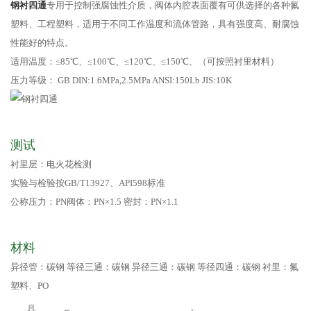
钢衬四通
专用于控制强腐蚀性介质，阀体内腔表面覆有可供选择的各种氟
塑料、工程塑料，适用于不同工作温度和流体管路，具有强度高、耐腐蚀
性能好的特点。
适用温度：≤85℃、≤100℃、≤120℃、≤150℃、（可按照衬里材料）
压力等级： GB DIN:1.6MPa,2.5MPa ANSI:150Lb JIS:10K
测试
衬里层：电火花检测
实验与检验按GB/T13927、API598标准
公称压力：PN阀体：PN×1.5 密封：PN×1.1
材料
异径管：碳钢 等径三通：碳钢 异径三通：碳钢 等径四通：碳钢 衬里：氟
塑料、PO