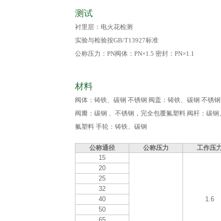
测试
衬里层：电火花检测
实验与检验按GB/T13927标准
公称压力：PN阀体：PN×1.5 密封：PN×1.1
材料
阀体：铸铁、碳钢 不锈钢 阀盖：铸铁、碳钢 不锈钢
阀瓣：碳钢 、不锈钢，完全包覆氟塑料 阀杆：碳
氟塑料 手轮：铸铁、碳钢
公称通径
公称压力
工作压
15
20
25
32
40
1.6
50
65