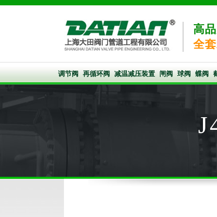
高品
全套
调节阀
再循环阀
减温减压装置
闸阀
球阀
蝶阀