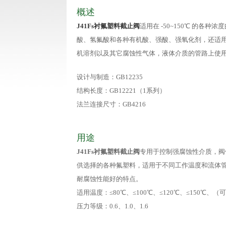
概述
J41Fs衬氟塑料截止阀
适用在 -50~150℃ 的各种
酸、氢氟酸和各种有机酸、强酸、强氧化剂，还适
机溶剂以及其它腐蚀性气体，液体介质的管路上使
设计与制造：GB12235
结构长度：GB12221（1系列）
法兰连接尺寸：GB4216
用途
J41Fs衬氟塑料截止阀
专用于控制强腐蚀性介质，阀
供选择的各种氟塑料，适用于不同工作温度和流体
耐腐蚀性能好的特点。
适用温度：≤80℃、≤100℃、≤120℃、≤150℃、
压力等级：0.6、1.0、1.6