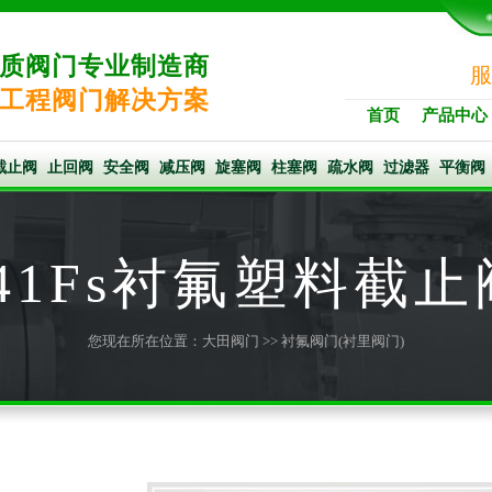
质阀门专业制造商
服
工程阀门解决方案
首页
产品中心
截止阀
止回阀
安全阀
减压阀
旋塞阀
柱塞阀
疏水阀
过滤器
平衡阀
J41Fs衬氟塑料截止
您现在所在位置：
大田阀门
>>
衬氟阀门(衬里阀门)