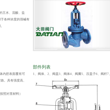
浓度的王水、流酸、盐
用于各种浓度的强碱有
用。
部件列表
体内腔表面覆有可
1、阀体、2、阀盖3、阀体4、阀瓣5、压盖子6、阀杆7
管路。具有强度高、
（可按照衬里材料）