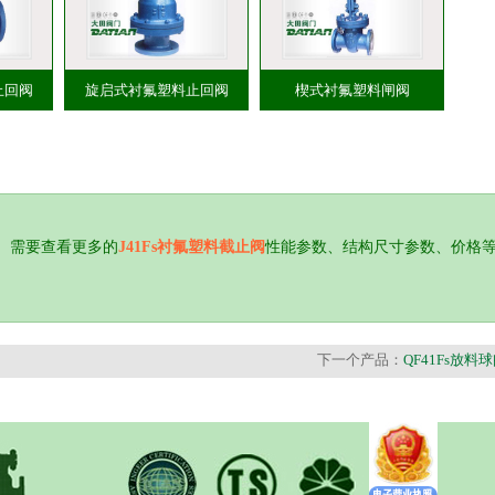
止回阀
旋启式衬氟塑料止回阀
楔式衬氟塑料闸阀
。需要查看更多的
J41Fs衬氟塑料截止阀
性能参数、结构尺寸参数、价格
下一个产品：
QF41Fs放料